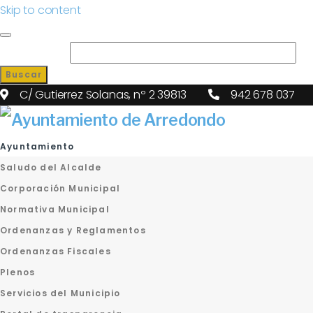
Skip to content
Search for:
Buscar
C/ Gutierrez Solanas, nº 2 39813
942 678 037
Ayuntamiento
Saludo del Alcalde
Corporación Municipal
Normativa Municipal
Ordenanzas y Reglamentos
Ordenanzas Fiscales
Plenos
Servicios del Municipio