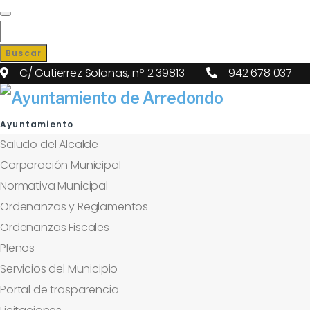
Buscar
C/ Gutierrez Solanas, nº 2 39813
942 678 037
Ayuntamiento
Saludo del Alcalde
Corporación Municipal
Normativa Municipal
Ordenanzas y Reglamentos
Ordenanzas Fiscales
Plenos
Servicios del Municipio
Portal de trasparencia