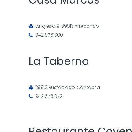
La Iglesia 9, 39813 Arredondo
942 678 000
La Taberna
39813 Bustablado, Cantabria
942 678 072
Restaurante Coven