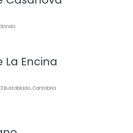
redondo
 La Encina
13 Bustablado, Cantabria
cano