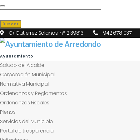
Buscar
C/ Gutierrez Solanas, nº 2 39813
942 678 037
Ayuntamiento
Saludo del Alcalde
Corporación Municipal
Normativa Municipal
Ordenanzas y Reglamentos
Ordenanzas Fiscales
Plenos
Servicios del Municipio
Portal de trasparencia