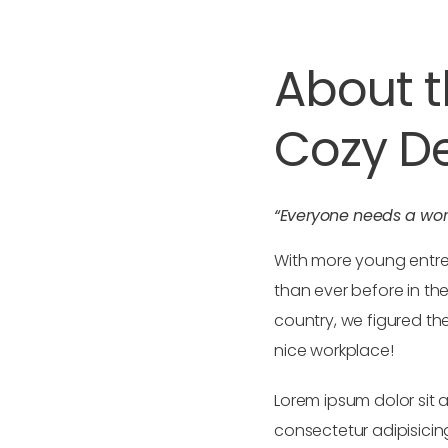
About 
Cozy D
“Everyone needs a wor
With more young entr
than ever before in the
country, we figured th
nice workplace!
Lorem ipsum dolor sit 
consectetur adipisicing