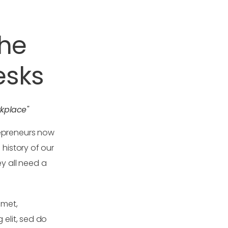
the
esks
kplace"
epreneurs now
 history of our
ey all need a
amet,
 elit, sed do