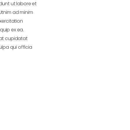
unt ut labore et
Utnim ad minim
xercitation
iquip ex ea.
at cupidatat
ulpa qui officia