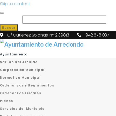
Skip to content
Search for:
Buscar
C/ Gutierrez Solanas, nº 2 39813
942 678 037
Ayuntamiento
Saludo del Alcalde
Corporación Municipal
Normativa Municipal
Ordenanzas y Reglamentos
Ordenanzas Fiscales
Plenos
Servicios del Municipio