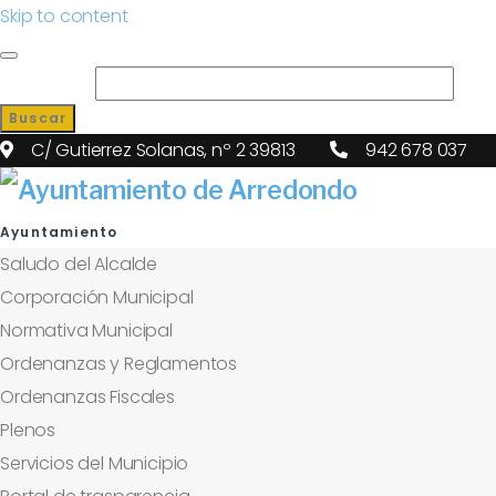
Skip to content
Search for:
Buscar
C/ Gutierrez Solanas, nº 2 39813
942 678 037
Ayuntamiento
Saludo del Alcalde
Corporación Municipal
Normativa Municipal
Ordenanzas y Reglamentos
Ordenanzas Fiscales
Plenos
Servicios del Municipio