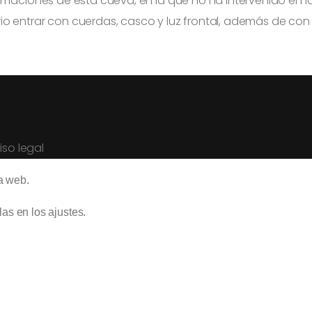
rmaciones de esta cueva, en la que no ha intervenido el ho
o entrar con cuerdas, casco y luz frontal, además de con 
iso legal
a web.
las en los
ajustes
.