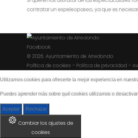
Si queremos disfrutar de las espectaculares fo
contratar un espeleopaseo, ya que es necesari
Facebook
© 2026. Ayuntamiento de Arredondo
Política de cookies
–
Polítca de privacidad
–
Av
Utilizamos cookies para ofrecerte la mejor experiencia en nuestr
Puedes aprender más sobre qué cookies utilizamos o desactivar
Aceptar
Rechazar
Cambiar los ajustes de
cookies