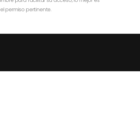
mbre para facilitar su acceso, lo mejor es
el permiso pertinente.