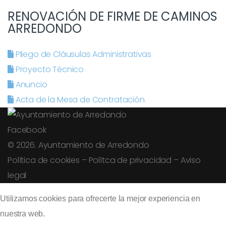
RENOVACIÓN DE FIRME DE CAMINOS
ARREDONDO
Pliego de Cláusulas Administrativas
Proyecto Técnico
Anuncio
Acta de la Mesa de Contratación
Facebook
© 2026. Ayuntamiento de Arredondo
Política de cookies
–
Polítca de privacidad
–
Aviso
legal
Utilizamos cookies para ofrecerte la mejor experiencia en
nuestra web.