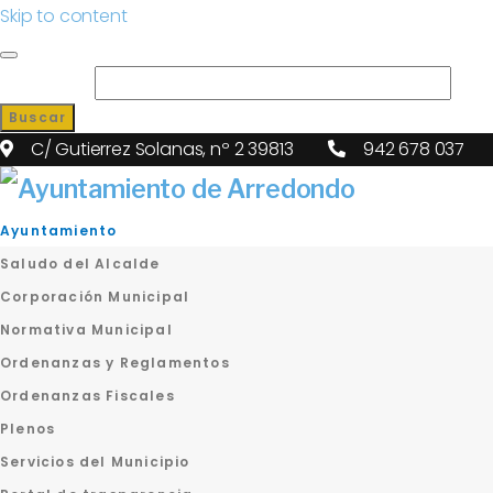
Skip to content
Search for:
Buscar
C/ Gutierrez Solanas, nº 2 39813
942 678 037
Ayuntamiento
Saludo del Alcalde
Corporación Municipal
Normativa Municipal
Ordenanzas y Reglamentos
Ordenanzas Fiscales
Plenos
Servicios del Municipio