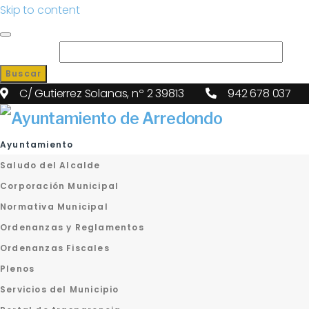
Skip to content
Search for:
Buscar
C/ Gutierrez Solanas, nº 2 39813
942 678 037
Ayuntamiento
Saludo del Alcalde
Corporación Municipal
Normativa Municipal
Ordenanzas y Reglamentos
Ordenanzas Fiscales
Plenos
Servicios del Municipio